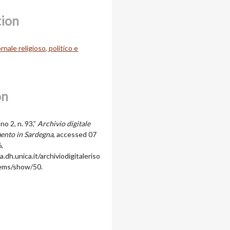
tion
rnale religioso, politico e
on
no 2, n. 93,”
Archivio digitale
mento in Sardegna
, accessed 07
,
a.dh.unica.it/archiviodigitaleriso
tems/show/50
.