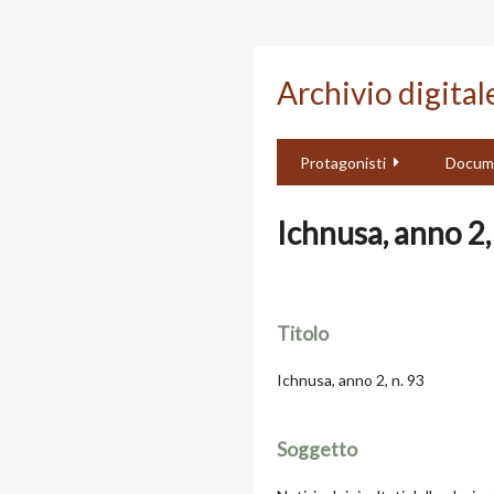
Passa
al
Archivio digita
contenuto
principale
Protagonisti
Docum
Ichnusa, anno 2,
Titolo
Ichnusa, anno 2, n. 93
Soggetto