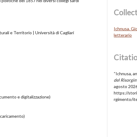
i politiche del 1857 nei diversi collegi sardi
Collec
Ichnusa. Gio
rali e Territorio | Università di Cagliari
letterario
Citati
“Ichnusa, an
del Risorgi
agosto 2026
https://stori
umento e digitalizzazione)
rgimento/i
 caricamento)