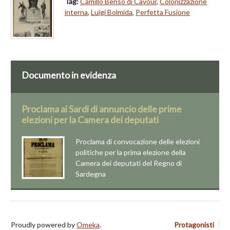
Tag:
Camillo Benso di Cavour
,
Colonizzazione
interna
,
Luigi Bolmida
,
Perfetta Fusione
Documento in evidenza
Proclama ai Sardi di annuncio delle prime
elezioni per la Camera dei deputati
Proclama di convocazione delle elezioni
politiche per la prima elezione della
Camera dei deputati del Regno di
Sardegna
Proudly powered by
Omeka
.
Protagonisti