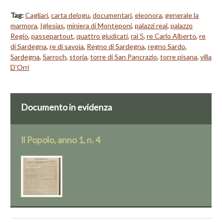
Tag:
Cagliari
,
carta delogu
,
documentari
,
eleonora
,
generale la
marmora
,
Iglesias
,
miniera di Monteponi
,
palazzi real
,
palazzo
Regio
,
passepartout
,
quattro giudicati
,
rai 5
,
re Carlo Alberto
,
re
di Sardegna
,
re di savoia
,
Regno di Sardegna
,
regno Sardo
,
Sardegna
,
Sarroch
,
storia
,
torre di San Pancrazio
,
torre pisana
,
villa
D'Orri
Documento in evidenza
Il Popolo, anno 1, n. 4