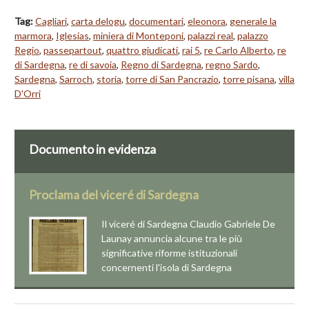
Tag:
Cagliari
,
carta delogu
,
documentari
,
eleonora
,
generale la
marmora
,
Iglesias
,
miniera di Monteponi
,
palazzi real
,
palazzo
Regio
,
passepartout
,
quattro giudicati
,
rai 5
,
re Carlo Alberto
,
re
di Sardegna
,
re di savoia
,
Regno di Sardegna
,
regno Sardo
,
Sardegna
,
Sarroch
,
storia
,
torre di San Pancrazio
,
torre pisana
,
villa
D'Orri
Documento in evidenza
Proclama del viceré di Sardegna
Il viceré di Sardegna Claudio Gabriele De
Launay annuncia alcune tra le più
significative riforme istituzionali
concernenti l'isola di Sardegna