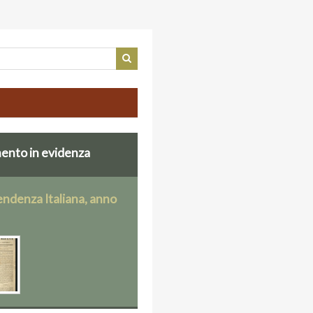
nto in evidenza
endenza Italiana, anno