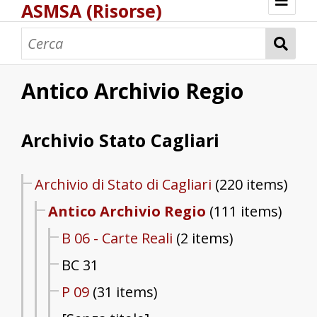
ASMSA (Risorse)
Benvenuto
Bastimenti
Carte e mappe
Corsari
Pesca e pescatori
Pesca e pescatori di corallo
Peschiere
Porti e scali marittimi
Portolani
Saline
Schiavi
Torri costiere
ASMSA - Atlante digitale di Storia Marittima
Antico Archivio Regio
Fonti archivistiche
Archivio Stato Cagliari
Archivio di Stato di Cagliari
(220 items)
Antico Archivio Regio
(111 items)
B 06 - Carte Reali
(2 items)
BC 31
P 09
(31 items)