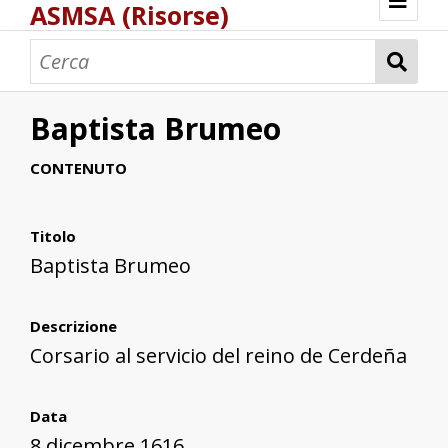
ASMSA (Risorse)
Benvenuto
Bastimenti
Carte e mappe
Corsari
Pesca e pescatori
Pesca e pescatori di corallo
Peschiere
Porti e scali marittimi
Portolani
Saline
Schiavi
Torri costiere
ASMSA - Atlante digitale di Storia Marittima
Baptista Brumeo
Fonti archivistiche
CONTENUTO
Titolo
Baptista Brumeo
Descrizione
Corsario al servicio del reino de Cerdeña
Data
8 dicembre 1616