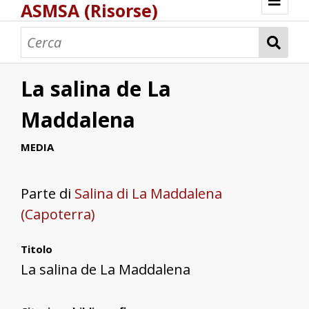
ASMSA (Risorse)
Benvenuto
Bastimenti
Carte e mappe
Corsari
Pesca e pescatori
Pesca e pescatori di corallo
Peschiere
Porti e scali marittimi
Portolani
Saline
Schiavi
Torri costiere
ASMSA - Atlante digitale di Storia Marittima
La salina de La
Fonti archivistiche
Maddalena
MEDIA
Parte di
Salina di La Maddalena
(Capoterra)
Titolo
La salina de La Maddalena