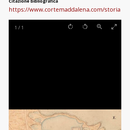
Citazione bibliografica
https://www.cortemaddalena.com/storia
1
/
1