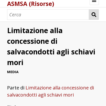
ASMSA (Risorse)
Benvenuto
Bastimenti
Carte e mappe
Corsari
Pesca e pescatori
Pesca e pescatori di corallo
Peschiere
Porti e scali marittimi
Portolani
Saline
Schiavi
Torri costiere
ASMSA - Atlante digitale di Storia Marittima
Limitazione alla
Fonti archivistiche
concessione di
salvacondotti agli schiavi
mori
MEDIA
Parte di
Limitazione alla concessione di
salvacondotti agli schiavi mori