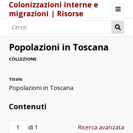
Colonizzazioni interne e
migrazioni | Risorse
Risorse Storia.DH.Unica.it
Popolamenti nel Regno di Sardegna
Una logistica europea del popolamento?
Popolazioni in Toscana
COLLEZIONE
Titolo
Popolazioni in Toscana
Contenuti
di 1
Ricerca avanzata