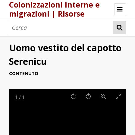
Colonizzazioni interne e
migrazioni | Risorse
Risorse Storia.DH.Unica.it
Popolamenti nel Regno di Sardegna
Una logistica europea del popolamento?
Uomo vestito del capotto
Serenicu
CONTENUTO
1
/
1