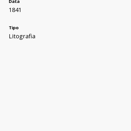
Data
1841
Tipo
Litografia
Collezione
Migrazioni e colonie greche
Media
img032.jpg
+
−