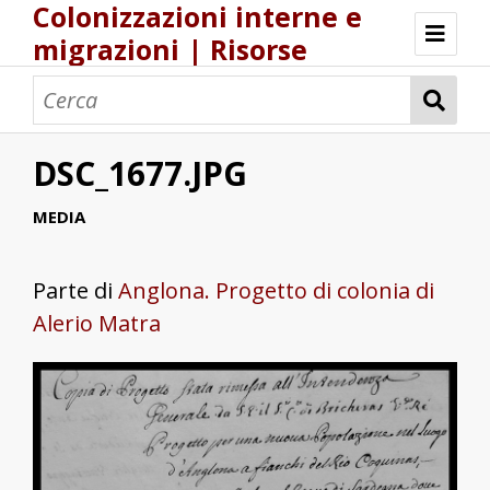
Colonizzazioni interne e
migrazioni | Risorse
Risorse Storia.DH.Unica.it
Popolamenti nel Regno di Sardegna
Una logistica europea del popolamento?
DSC_1677.JPG
MEDIA
Parte di
Anglona. Progetto di colonia di
Alerio Matra