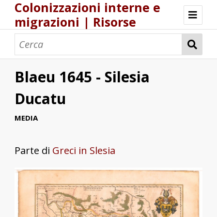
Colonizzazioni interne e
migrazioni | Risorse
Risorse Storia.DH.Unica.it
Popolamenti nel Regno di Sardegna
Una logistica europea del popolamento?
Blaeu 1645 - Silesia
Ducatu
MEDIA
Parte di
Greci in Slesia