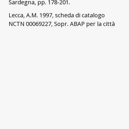
Sardegna, pp. 178-201.
Lecca, A.M. 1997, scheda di catalogo
NCTN 00069227, Sopr. ABAP per la città
metropolitana di Cagliari e la provincia
del Sud Sardegna.
Mereu, S. 2007, "La Chiesa di San Vito
Martire, in Rossi, N. & Meloni, S. (a cura
di), Villa dei Greci. Una Villagreca tra
storia, archeologia ed arte, Dolianova:
Grafiche del Parteolla, pp. 119-125.
Fadda, V. 2007, "Contributo agli arredi
lignei", in Rossi, N. & Meloni, S. (a cura di),
Villa dei Greci. Una Villagreca tra storia,
archeologia ed arte, Dolianova: Grafiche