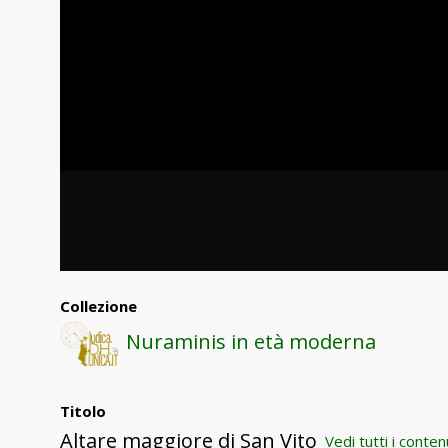
Collezione
Nuraminis in età moderna
Titolo
Altare maggiore di San Vito
Vedi tutti i conte