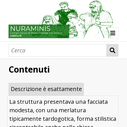
LUDiCa a Nuraminis e Villagreca (2019)
Protostorie
Chiese e spazi sacri
Statuaria
Architetture civili
Personaggi illustri
Memorie di comunità
Ringraziamenti
La mappa della ricerca
Contenuti
Chiesa parrocchiale di San Pietro
Chiesa di San Vito
Storie digitali
Il Quaderno 2019
Descrizione è esattamente
La struttura presentava una facciata
modesta, con una merlatura
tipicamente tardogotica, forma stilistica