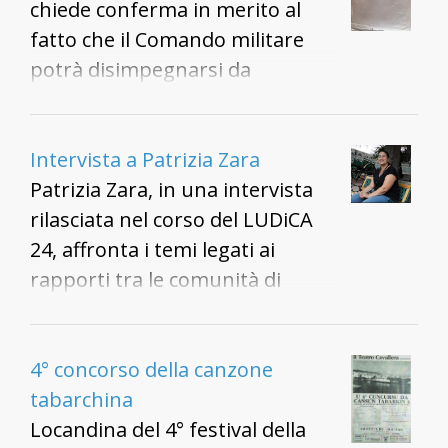
chiede conferma in merito al
fatto che il Comando militare
potrà disimpegnarsi da
Sant'Antioco lasciando liberi
molti locali civili
precedentemente occupati; si
Intervista a Patrizia Zara
sottolinea che molti civili fanno
Patrizia Zara, in una intervista
pressione al Comando per
rilasciata nel corso del LUDiCA
poter ritornare nelle proprie
24, affronta i temi legati ai
case dopo i bombardamenti
rapporti tra le comunità di
aerei del 1943.
Sant'Antioco e Calasetta dal
punto di vista delle istituzioni
museali
4° concorso della canzone
tabarchina
Locandina del 4° festival della