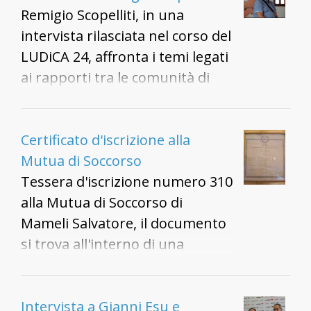
nell'albero genealogico,
Remigio Scopelliti, in una
simboleggia l'origine del
intervista rilasciata nel corso del
capostipite ma anche il forte
LUDiCA 24, affronta i temi legati
legame della famiglia col faro di
ai rapporti tra le comunità di
Carloforte.
Sant'Antioco e Calasetta.
Certificato d'iscrizione alla
Mutua di Soccorso
Tessera d'iscrizione numero 310
alla Mutua di Soccorso di
Mameli Salvatore, il documento
si trova all'interno di una
cornice presente all'interno
della segreteria del Cineteatro
Mutua di Carloforte
Intervista a Gianni Esu e