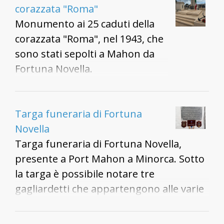
solidarietà di prima classe" a
corazzata "Roma"
Fortuna Novella.
Monumento ai 25 caduti della
corazzata "Roma", nel 1943, che
sono stati sepolti a Mahon da
Fortuna Novella.
Targa funeraria di Fortuna
Novella
Targa funeraria di Fortuna Novella,
presente a Port Mahon a Minorca. Sotto
la targa è possibile notare tre
gagliardetti che appartengono alle varie
associazioni di marinai che hanno reso
onore alla figura di Fortuna Novella