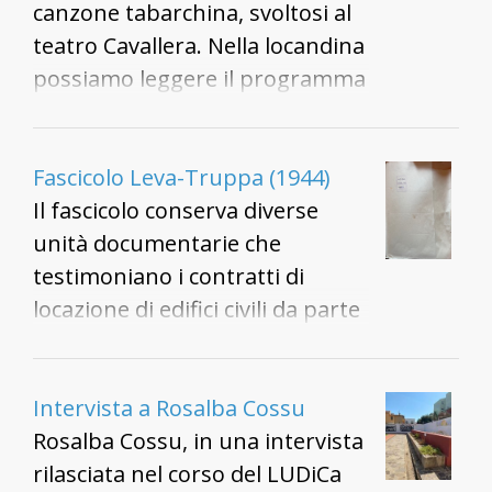
canzone tabarchina, svoltosi al
teatro Cavallera. Nella locandina
possiamo leggere il programma
che si svolse in tre serate. Sono
elencati anche i nomi dei
partecipanti e i titoli delle
Fascicolo Leva-Truppa (1944)
canzoni in programma.
Il fascicolo conserva diverse
unità documentarie che
testimoniano i contratti di
locazione di edifici civili da parte
delle forze militari, la relazione
con le forze alleate e le
condizioni igienico sanitarie, la
Intervista a Rosalba Cossu
condizione dell'abitato.
Rosalba Cossu, in una intervista
rilasciata nel corso del LUDiCa