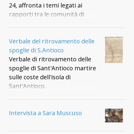
le sue personali ricerche
24, affronta i temi legati ai
riguardo il passato della
rapporti tra le comunità di
comunità carlofortina. I temi
Sant'Antioco e Calasetta dal
che sono emersi sono tanti: dai
punto di vista delle istituzioni
primi insediamenti nell'isola, al
museali
Verbale del ritrovamento delle
ricordo di tanti morti illustri
spoglie di S.Antioco
mentre passeggiavamo per le
Verbale di ritrovamento delle
strade del cimitero , si è parlato
spoglie di Sant'Antioco martire
di Cavallera, Pietro Segni, dei
sulle coste dell'isola di
legami di tante famiglie caroline
Sant'Antioco.
con la massoneria; è stato poi
evidenziato il legame tra alcune
tombe con quelle presenti nel
Intervista a Sara Muscuso
cimitero monumentale di
Milano.