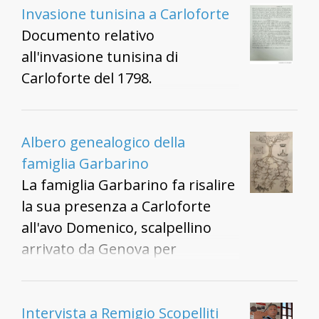
Invasione tunisina a Carloforte
Documento relativo
all'invasione tunisina di
Carloforte del 1798.
Albero genealogico della
famiglia Garbarino
La famiglia Garbarino fa risalire
la sua presenza a Carloforte
all'avo Domenico, scalpellino
arrivato da Genova per
partecipare alla costruzione del
faro di Capo Sandalo. La
Lanterna di Genova, raffigurata
Intervista a Remigio Scopelliti