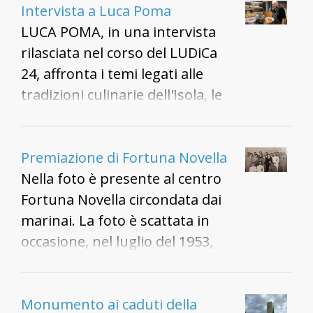
Intervista a Luca Poma
LUCA POMA, in una intervista
rilasciata nel corso del LUDiCa
24, affronta i temi legati alle
tradizioni culinarie dell'Isola, le
contaminazioni, le innovazioni
della ristorazione, gli
ingredienti, l'invenzione del
Premiazione di Fortuna Novella
Pasticcio alla Carlofortina e altri
Nella foto è presente al centro
piatti. Si parla anche dei tabù
Fortuna Novella circondata dai
infranti da alcuni piatti creati
marinai. La foto è scattata in
dagli anni '70 a oggi.
occasione, nel luglio del 1953,
della consegna dal parte del
Presidente della Repubblica
Luigi Einaudi della "Stella della
Monumento ai caduti della