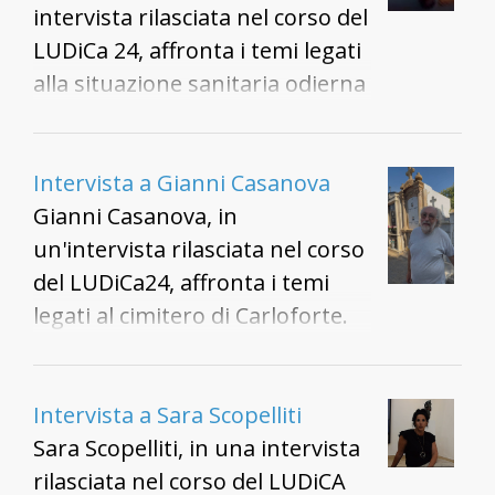
intervista rilasciata nel corso del
LUDiCa 24, affronta i temi legati
alla situazione sanitaria odierna
e testimonianza che le levatrici
operavano fino agli anni
Ottanta.
Intervista a Gianni Casanova
Gianni Casanova, in
un'intervista rilasciata nel corso
del LUDiCa24, affronta i temi
legati al cimitero di Carloforte.
Durante l'intervista Gianni
Casanova ha parlato
liberamente del cimitero di
Intervista a Sara Scopelliti
Carloforte e dei suoi morti,
Sara Scopelliti, in una intervista
raccontando le sue memorie e
rilasciata nel corso del LUDiCA