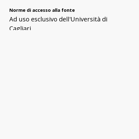
Norme di accesso alla fonte
Ad uso esclusivo dell'Università di
Cagliari
Descrizione e temi trattati
MARIANGELA POMATA, in una intervista
rilasciata nel corso del LUDiCa 24,
affronta i temi legati alle storie familiari
al Tonno e alla preparazione del Tonno
alla Carlofortina con altre ricette
tradizionali. Si parla anche dei vini che un
tempo venivano prodotti.
Lingua/lingue utilizzate