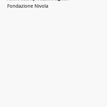
Fondazione Nivola
Data della riproduzione digitale
12/03/2011
Formato
File JPG
Dimensioni dell'immagine
4488 x 909 pixel
Dimensione del file
786,2 KB
ESC - Ente schedatore