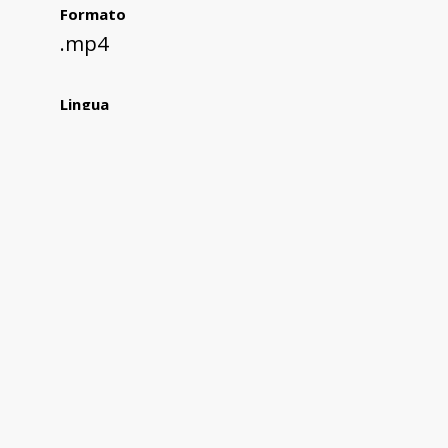
Formato
.mp4
Lingua
Spagnolo
Italiano (sottotitoli)
Editore
Alice Agus
Oggetto/contenuto
Intervista a Diana Acosta Afanador
Intervistato