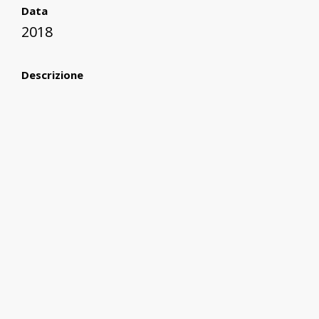
Data
2018
Descrizione
Testo che tratta il fenomeno del cinema
Kaiju
Lingua
en
Editore
McFarland
Titolo alternativo
Japan's Green Monsters