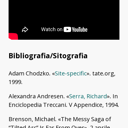
Bibliografia/Sitografia
Adam Chodzko. «
Site-specific
». tate.org,
1999.
Alexandra Andresen. «
Serra, Richard
». In
Enciclopedia Treccani. V Appendice, 1994.
Brenson, Michael. «The Messy Saga of
“Tilted Arc” Is Far From Over». 2 aprile