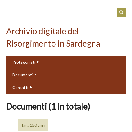
Passa
al
contenuto
principale
Archivio digitale del
Risorgimento in Sardegna
Protagonisti
Documenti
Contatti
Documenti (1 in totale)
Tag: 150 anni