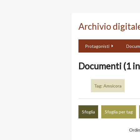
Passa
al
Archivio digita
contenuto
principale
Protagonisti
Docum
Documenti (1 in
Tag: Amsicora
Sfoglia
Sfoglia per tag
Ordin