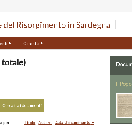
le del Risorgimento in Sardegna
enti
Contatti
 totale)
Docume
Il Popo
Cerca fra i documenti
a per
Titolo
Autore
Data di inserimento