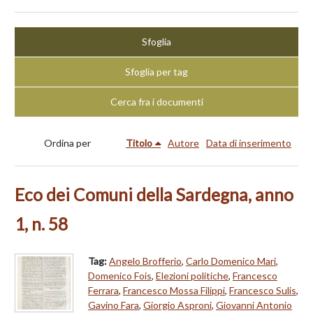
Sfoglia
Sfoglia per tag
Cerca fra i documenti
Ordina per
Titolo
Autore
Data di inserimento
Eco dei Comuni della Sardegna, anno
1, n. 58
Tag:
Angelo Brofferio
,
Carlo Domenico Mari
,
Domenico Fois
,
Elezioni politiche
,
Francesco
Ferrara
,
Francesco Mossa Filippi
,
Francesco Sulis
,
Gavino Fara
,
Giorgio Asproni
,
Giovanni Antonio