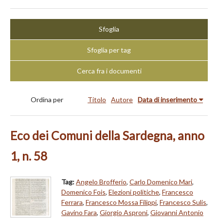
Sfoglia
Sfoglia per tag
Cerca fra i documenti
Ordina per
Titolo
Autore
Data di inserimento
Eco dei Comuni della Sardegna, anno
1, n. 58
Tag:
Angelo Brofferio
,
Carlo Domenico Mari
,
Domenico Fois
,
Elezioni politiche
,
Francesco
Ferrara
,
Francesco Mossa Filippi
,
Francesco Sulis
,
Gavino Fara
,
Giorgio Asproni
,
Giovanni Antonio