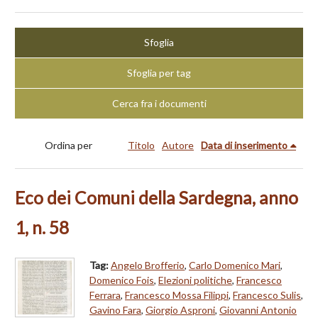
Sfoglia
Sfoglia per tag
Cerca fra i documenti
Ordina per
Titolo
Autore
Data di inserimento
Eco dei Comuni della Sardegna, anno
1, n. 58
Tag:
Angelo Brofferio
,
Carlo Domenico Mari
,
Domenico Fois
,
Elezioni politiche
,
Francesco
Ferrara
,
Francesco Mossa Filippi
,
Francesco Sulis
,
Gavino Fara
,
Giorgio Asproni
,
Giovanni Antonio