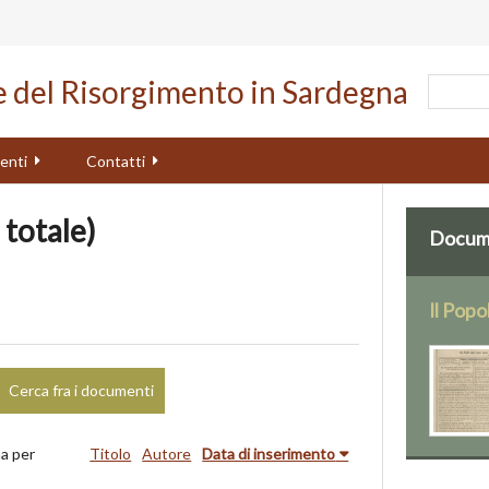
le del Risorgimento in Sardegna
enti
Contatti
 totale)
Docume
Il Popo
Cerca fra i documenti
a per
Titolo
Autore
Data di inserimento