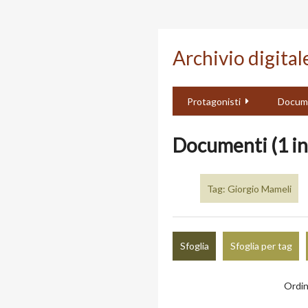
Passa
al
Archivio digita
contenuto
principale
Protagonisti
Docum
Documenti (1 in
Tag: Giorgio Mameli
Sfoglia
Sfoglia per tag
Ordin