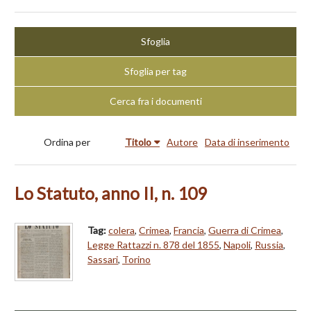
Sfoglia
Sfoglia per tag
Cerca fra i documenti
Ordina per
Titolo
Autore
Data di inserimento
Lo Statuto, anno II, n. 109
Tag:
colera
,
Crimea
,
Francia
,
Guerra di Crimea
,
Legge Rattazzi n. 878 del 1855
,
Napoli
,
Russia
,
Sassari
,
Torino