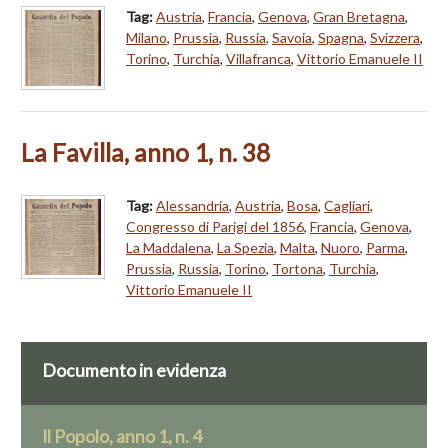
Tag:
Austria
,
Francia
,
Genova
,
Gran Bretagna
,
Milano
,
Prussia
,
Russia
,
Savoia
,
Spagna
,
Svizzera
,
Torino
,
Turchia
,
Villafranca
,
Vittorio Emanuele II
La Favilla, anno 1, n. 38
Tag:
Alessandria
,
Austria
,
Bosa
,
Cagliari
,
Congresso di Parigi del 1856
,
Francia
,
Genova
,
La Maddalena
,
La Spezia
,
Malta
,
Nuoro
,
Parma
,
Prussia
,
Russia
,
Torino
,
Tortona
,
Turchia
,
Vittorio Emanuele II
Documento in evidenza
Il Popolo, anno 1, n. 4