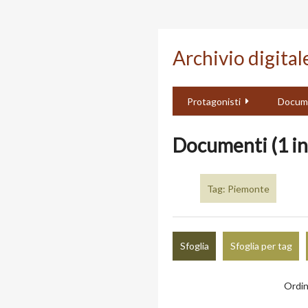
Passa
al
Archivio digita
contenuto
principale
Protagonisti
Docum
Documenti (1 in
Tag: Piemonte
Sfoglia
Sfoglia per tag
Ordin