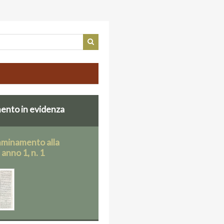
nto in evidenza
mminamento alla
, anno 1, n. 1