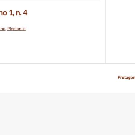
o 1, n. 4
rno
,
Piemonte
Protagon