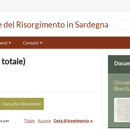
le del Risorgimento in Sardegna
enti
Contatti
 totale)
Docume
L'Inca
libertà
Cerca fra i documenti
a per
Titolo
Autore
Data di inserimento