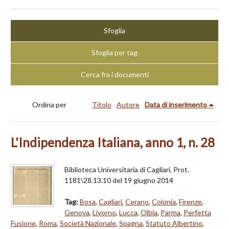
Sfoglia
Sfoglia per tag
Cerca fra i documenti
Ordina per
Titolo
Autore
Data di inserimento
L'Indipendenza Italiana, anno 1, n. 28
Biblioteca Universitaria di Cagliari, Prot.
1181\28.13.10 del 19 giugno 2014
Tag:
Bosa
,
Cagliari
,
Cerano
,
Colonia
,
Firenze
,
Genova
,
Livorno
,
Lucca
,
Olbia
,
Parma
,
Perfetta
Fusione
,
Roma
,
Società Nazionale
,
Spagna
,
Statuto Albertino
,