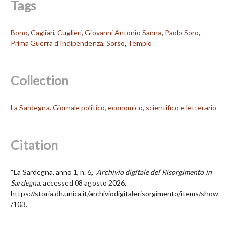
Tags
Bono
,
Cagliari
,
Cuglieri
,
Giovanni Antonio Sanna
,
Paolo Soro
,
Prima Guerra d'Indipendenza
,
Sorso
,
Tempio
Collection
La Sardegna. Giornale politico, economico, scientifico e letterario
Citation
“La Sardegna, anno 1, n. 6,”
Archivio digitale del Risorgimento in
Sardegna
, accessed 08 agosto 2026,
https://storia.dh.unica.it/archiviodigitalerisorgimento/items/show
/103
.