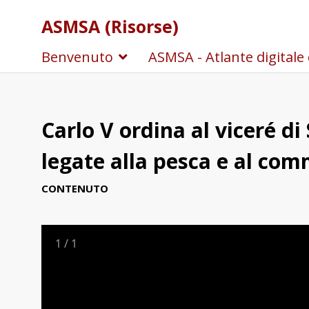
ASMSA (Risorse)
Benvenuto
ASMSA - Atlante digitale 
Carlo V ordina al viceré d
legate alla pesca e al com
CONTENUTO
1
/
1