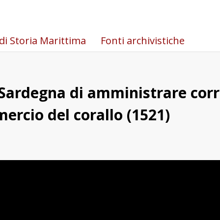
di Storia Marittima
Fonti archivistiche
i Sardegna di amministrare cor
mercio del corallo (1521)