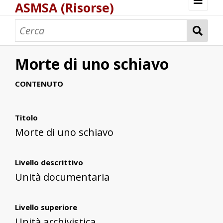
ASMSA (Risorse)
Benvenuto
Bastimenti
Carte e mappe
Corsari
Pesca e pescatori
Pesca e pescatori di corallo
Peschiere
Porti e scali marittimi
Portolani
Saline
Schiavi
Torri costiere
ASMSA - Atlante digitale di Storia Marittima
Morte di uno schiavo
Fonti archivistiche
CONTENUTO
Titolo
Morte di uno schiavo
Livello descrittivo
Unità documentaria
Livello superiore
Unità archivistica