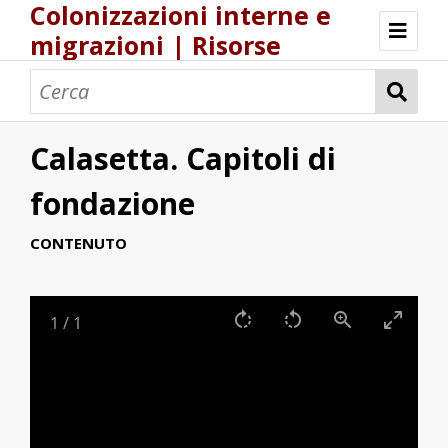
Colonizzazioni interne e
migrazioni | Risorse
Risorse Storia.DH.Unica.it
Popolamenti nel Regno di Sardegna
Una logistica europea del popolamento?
Calasetta. Capitoli di
fondazione
CONTENUTO
1
/
1