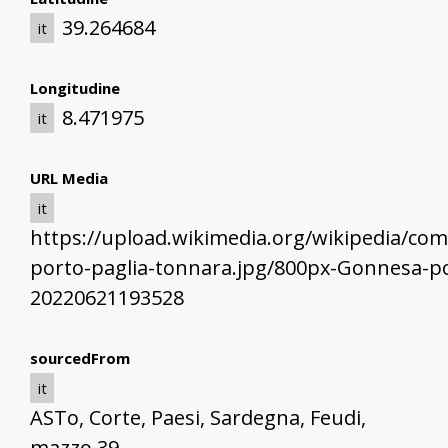
39.264684
it
Longitudine
8.471975
it
URL Media
it
https://upload.wikimedia.org/wikipedia/
porto-paglia-tonnara.jpg/800px-Gonnesa-po
20220621193528
sourcedFrom
it
ASTo, Corte, Paesi, Sardegna, Feudi,
mazzo 39