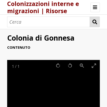
Colonizzazioni interne e
migrazioni | Risorse
Risorse Storia.DH.Unica.it
Popolamenti nel Regno di Sardegna
Una logistica europea del popolamento?
Colonia di Gonnesa
CONTENUTO
1
/
1