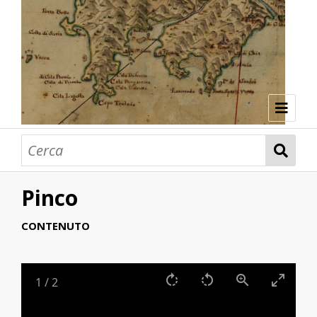
Colonizzazioni interne (Risorse)
ASMSA
Pinco
CONTENUTO
1
/
2