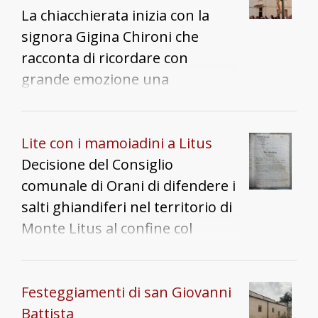
La chiacchierata inizia con la
signora Gigina Chironi che
racconta di ricordare con
grande emozione una
processione che, da bambina,
quasi la impressionava: la
processione "de sa chirca", della
Lite con i mamoiadini a Litus
ricerca. La processione, che è
Decisione del Consiglio
stata fatta fino agli '50, si
comunale di Orani di difendere i
svolgeva all'alba del venerdì
salti ghiandiferi nel territorio di
Santo, quando le madri
Monte Litus al confine col
svegliavano le figlie dicendo
comune di Mamoiada, per
"Sveglia! Sta per passare sa
impedire l'installazione di
profescione de sa chirca!". Sa
seminato da parte dei
Festeggiamenti di san Giovanni
chirca consisteva nella
mamoiadini stessi.
Battista