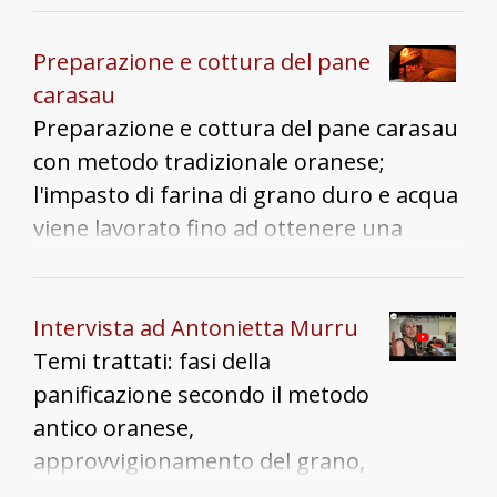
fiume nero che inondava le vie
del paese. Dagli anni '50 in poi la
Preparazione e cottura del pane
processione de sa chirca è
carasau
andata perduta, dice Gigina,
Preparazione e cottura del pane carasau
perché le persone non
con metodo tradizionale oranese;
partecipavano più, forse perché
l'impasto di farina di grano duro e acqua
si svolgeva molto presto al
viene lavorato fino ad ottenere una
mattino. Continua il racconto
sfoglia finissima che in forno gonfia e
parlando di un'altra
viene separata in due parti dette vrese,
processione perduta nello
che poi sono passate una seconda volta
Intervista ad Antonietta Murru
stesso periodo. Si tratta della
in forno per la doratura
Temi trattati: fasi della
processione e della festa di
panificazione secondo il metodo
Sant’Isidoro. Essendo legata a
antico oranese,
mondo agricolo “addio contadini
approvvigionamento del grano,
e addio Sant’Isidoro”. Adesso i
tessitura dei pannos de