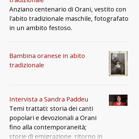
mancanza di biscotti o altri
Anziano centenario di Orani, vestito con
dolci. Sig.ra Gigina aggiunge che
l'abito tradizionale maschile, fotografato
la festa di Sant’Andrea è stata
in un ambito festoso.
riscoperta e rivalutata circa 15
anni fa, tornando a realizzarla
in grande. Vi partecipano le
Bambina oranese in abito
confraternite e le persone in
tradizionale
costume, i priori vanno portano
le pandele dei santi in
processione e la statua del
Intervista a Sandra Paddeu
santo viene portata sul carro
Temi trattati: storia dei canti
dei buoi vestiti a festa. Tonino
popolari e devozionali a Orani
aggiunge che nonostante
fino alla contemporaneità;
Sant’Andrea sia il patrono del
storie di emigrazione, ritorno in