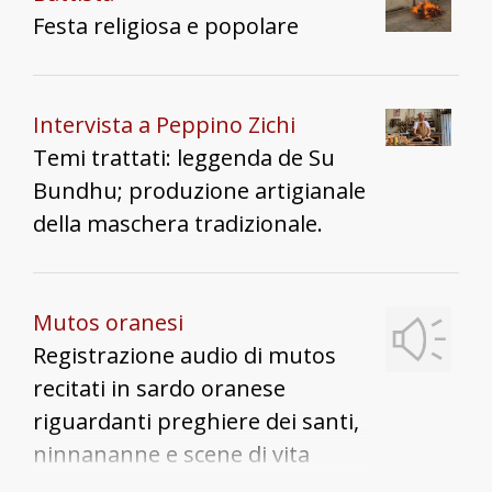
riproposizione della ricerca, da
Festa religiosa e popolare
parte della Madonna, di Gesù
che non era tornato a casa
perché era stato arrestato. Si
Intervista a Peppino Zichi
portava in processione l'Ecce
Temi trattati: leggenda de Su
Homo, Gesù flagellato, insieme
Bundhu; produzione artigianale
alla madonna vestita di nero
della maschera tradizionale.
senza cantare né pregare ad
alta voce: le persone passavano
quasi di corsa per le strade in
Mutos oranesi
silenzio. La cosa impressionante
Registrazione audio di mutos
per la signora Gigina era che,
recitati in sardo oranese
poichè al tempo si usava vestirsi
riguardanti preghiere dei santi,
sempre di colori scuri, la
ninnananne e scene di vita
processione sembrava quasi un
quotidiana.