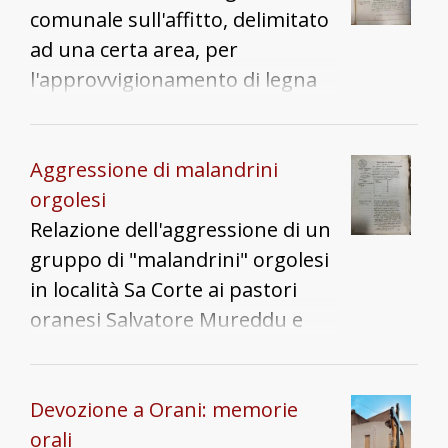
comunale sull'affitto, delimitato
ad una certa area, per
l'approvvigionamento di legna
secca per uso d'ardere a
vantaggio dei cittadini di Nuoro.
La risoluzione propone un
Aggressione di malandrini
controllo sull'area e il divieto di
orgolesi
affitto di legna verde.
Relazione dell'aggressione di un
gruppo di "malandrini" orgolesi
in località Sa Corte ai pastori
oranesi Salvatore Mureddu e
del figlio di Antonio Siotto
Cosseddu. Detti orgolesi, dopo
uno scontro a fuoco, si danno
Devozione a Orani: memorie
poi alla fuga.
orali