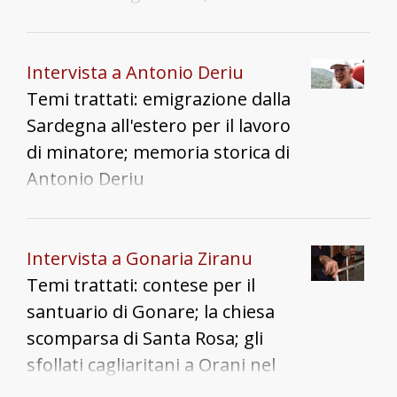
paese, in passato la festa
paese e crisi.
principale era San Daniele, il 13
ottobre, quando si usava fare
Intervista a Antonio Deriu
una grandissima festa, oggi
Temi trattati: emigrazione dalla
ridimensionata come tante
Sardegna all'estero per il lavoro
altre. La chiacchierata prosegue
di minatore; memoria storica di
con il signor Luigi Paddeu che ci
Antonio Deriu
racconta un aneddoto sulla
devozione alla madonna di
Gonare. Quando all'età sei anni
Intervista a Gonaria Ziranu
sopravvisse al favismo, sua
Temi trattati: contese per il
madre fece una promessa alla
santuario di Gonare; la chiesa
Madonna: sarebbero andati ad
scomparsa di Santa Rosa; gli
“estivare” sul monte dividendo
sfollati cagliaritani a Orani nel
una cumbessia con un’altra
1943. Le famiglie oranesi più