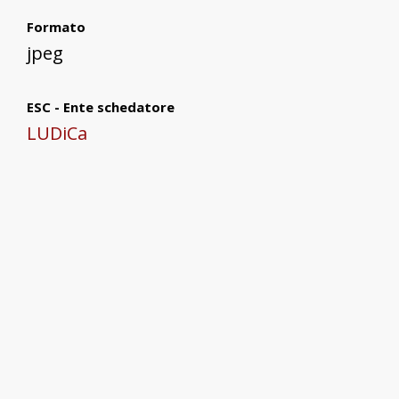
Formato
jpeg
ESC - Ente schedatore
LUDiCa
Autore della scheda
Maria Josè Arba
Data
22/06/2022
Licenza d'uso
pubblica