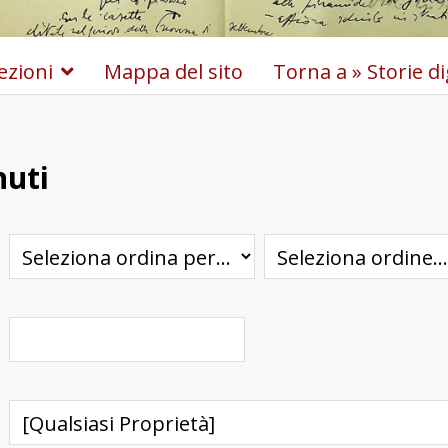
lezioni
Mappa del sito
Torna a » Storie dig
nuti