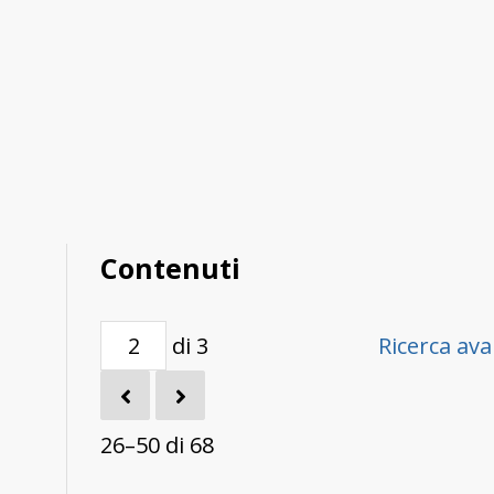
Contenuti
di 3
Ricerca av
26–50 di 68