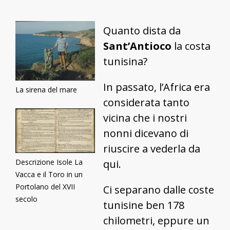
Sant'Antioco
Quanto dista da
Sant’Antioco
la costa
tunisina?
In passato, l’Africa era
La sirena del mare
considerata tanto
vicina che i nostri
nonni dicevano di
riuscire a vederla da
qui.
Descrizione Isole La
Vacca e il Toro in un
Portolano del XVII
Ci separano dalle coste
secolo
tunisine ben 178
chilometri, eppure un