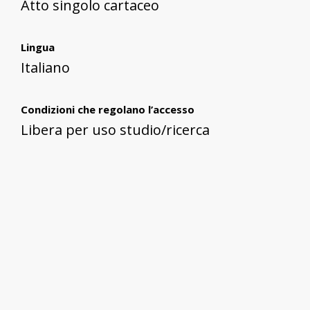
Atto singolo cartaceo
Lingua
Italiano
Condizioni che regolano l’accesso
Libera per uso studio/ricerca
Condizioni che regolano la riproduzione
Libera per uso studio/ricerca
Soggetto conservatore
Archivio Storico Comunale di
Sant'Antioco