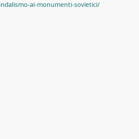
vandalismo-ai-monumenti-sovietici/
nviato al ministero degli Esteri bulgaro una let
 ai monumenti sovietici del paese. Nella notte d
ato all’armata sovietica è stato macchiato con 