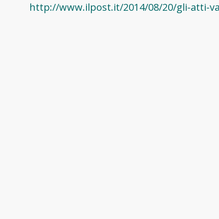
http://www.ilpost.it/2014/08/20/gli-atti-
Tipo
Giornale on-line
Lingua
italiano
Data di creazione
29/06/2021
description (0..1)
L’ambasciata della Russia in Bulgaria ha i
prontamente contro gli atti di vandalismo
residenziale di Sofia, un monumento dedic