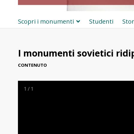
Scopri i monumenti
Studenti
Stor
I monumenti sovietici ridip
CONTENUTO
1
/
1