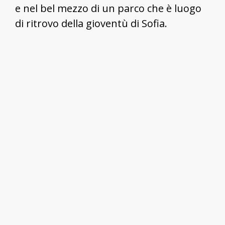
e nel bel mezzo di un parco che è luogo
di ritrovo della gioventù di Sofia.
In cima a un massiccio piedistallo ci sono
le statue di un soldato sovietico, di un
uomo bulgaro e di una donna con un
bambino in braccio. Ai piedi ci sono altre
composizioni scultoree a ricordo della
liberazione, ma solo una di queste è
stata più volte reinterpretata da
dissidenti politici.
Succede per la prima volta il 17 giugno
2011: Sofia si risveglia con un
monumento decisamente pop. Durante
la notte alcuni artisti anonimi hanno
cambiato i connotati dei soldati sovietici