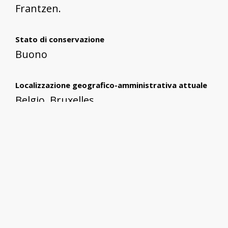
Frantzen.
Stato di conservazione
Buono
Localizzazione geografico-amministrativa attuale
Belgio, Bruxelles
Collocazione specifica
Rue des Chartreux/Kartuizersstraat
angolo con Rue du Vieux-Marché-aux-
Grains/Oude Graanmarkt.
Cronologia generica
XX secolo