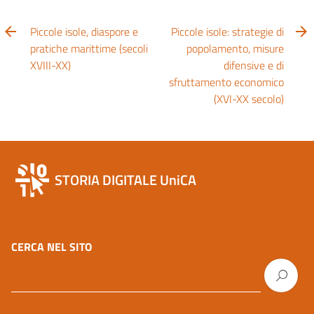
Piccole isole, diaspore e
Piccole isole: strategie di
pratiche marittime (secoli
popolamento, misure
XVIII-XX)
difensive e di
sfruttamento economico
(XVI-XX secolo)
STORIA DIGITALE UniCA
CERCA NEL SITO