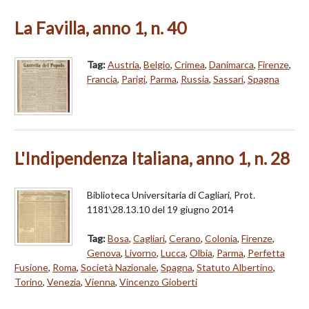
La Favilla, anno 1, n. 40
Tag:
Austria
,
Belgio
,
Crimea
,
Danimarca
,
Firenze
,
Francia
,
Parigi
,
Parma
,
Russia
,
Sassari
,
Spagna
L'Indipendenza Italiana, anno 1, n. 28
Biblioteca Universitaria di Cagliari, Prot.
1181\28.13.10 del 19 giugno 2014
Tag:
Bosa
,
Cagliari
,
Cerano
,
Colonia
,
Firenze
,
Genova
,
Livorno
,
Lucca
,
Olbia
,
Parma
,
Perfetta
Fusione
,
Roma
,
Società Nazionale
,
Spagna
,
Statuto Albertino
,
Torino
,
Venezia
,
Vienna
,
Vincenzo Gioberti