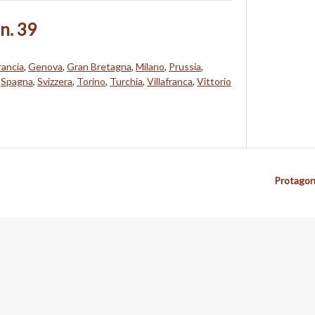
 n. 39
rancia
,
Genova
,
Gran Bretagna
,
Milano
,
Prussia
,
,
Spagna
,
Svizzera
,
Torino
,
Turchia
,
Villafranca
,
Vittorio
Protagon