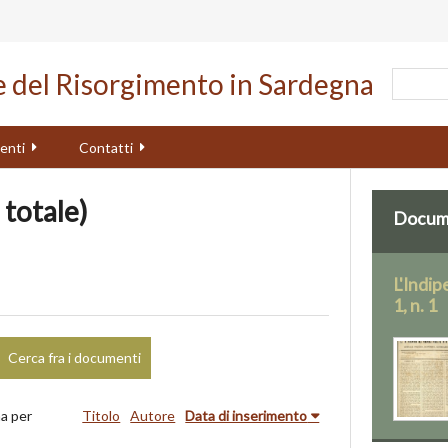
le del Risorgimento in Sardegna
enti
Contatti
 totale)
Docume
L'Indip
1, n. 1
Cerca fra i documenti
a per
Titolo
Autore
Data di inserimento