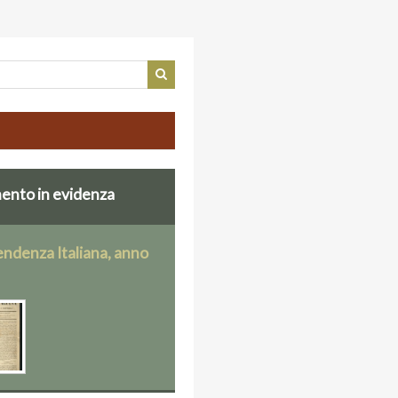
nto in evidenza
endenza Italiana, anno