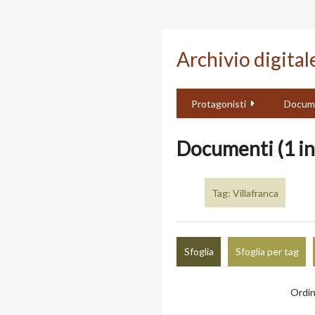
Passa
al
Archivio digita
contenuto
principale
Protagonisti
Docum
Documenti (1 in
Tag: Villafranca
Sfoglia
Sfoglia per tag
Ordin